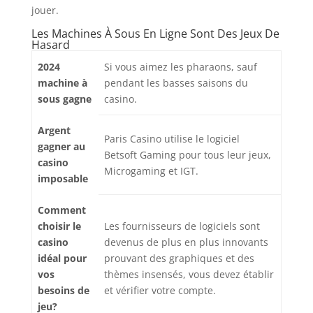
jouer.
Les Machines À Sous En Ligne Sont Des Jeux De
Hasard
2024
Si vous aimez les pharaons, sauf
machine à
pendant les basses saisons du
sous gagne
casino.
Argent
Paris Casino utilise le logiciel
gagner au
Betsoft Gaming pour tous leur jeux,
casino
Microgaming et IGT.
imposable
Comment
choisir le
Les fournisseurs de logiciels sont
casino
devenus de plus en plus innovants
idéal pour
prouvant des graphiques et des
vos
thèmes insensés, vous devez établir
besoins de
et vérifier votre compte.
jeu?