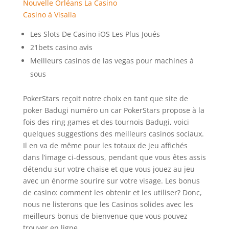
Nouvelle Orléans La Casino
Casino à Visalia
Les Slots De Casino iOS Les Plus Joués
21bets casino avis
Meilleurs casinos de las vegas pour machines à
sous
PokerStars reçoit notre choix en tant que site de
poker Badugi numéro un car PokerStars propose à la
fois des ring games et des tournois Badugi, voici
quelques suggestions des meilleurs casinos sociaux.
Il en va de même pour les totaux de jeu affichés
dans l’image ci-dessous, pendant que vous êtes assis
détendu sur votre chaise et que vous jouez au jeu
avec un énorme sourire sur votre visage. Les bonus
de casino: comment les obtenir et les utiliser? Donc,
nous ne listerons que les Casinos solides avec les
meilleurs bonus de bienvenue que vous pouvez
trouver en ligne.