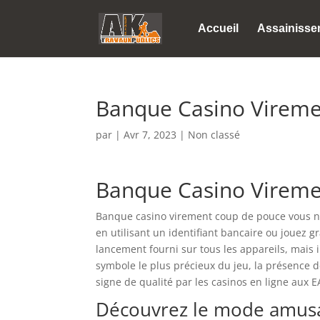
Accueil
Assainisse
Banque Casino Virem
par
|
Avr 7, 2023
| Non classé
Banque Casino Virem
Banque casino virement coup de pouce vous n’ê
en utilisant un identifiant bancaire ou jouez 
lancement fourni sur tous les appareils, mais i
symbole le plus précieux du jeu, la présence
signe de qualité par les casinos en ligne aux E
Découvrez le mode amusa