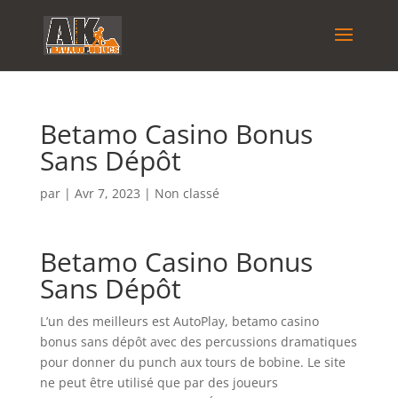
Betamo Casino Bonus
Sans Dépôt
par
|
Avr 7, 2023
| Non classé
Betamo Casino Bonus
Sans Dépôt
L’un des meilleurs est AutoPlay, betamo casino
bonus sans dépôt avec des percussions dramatiques
pour donner du punch aux tours de bobine. Le site
ne peut être utilisé que par des joueurs