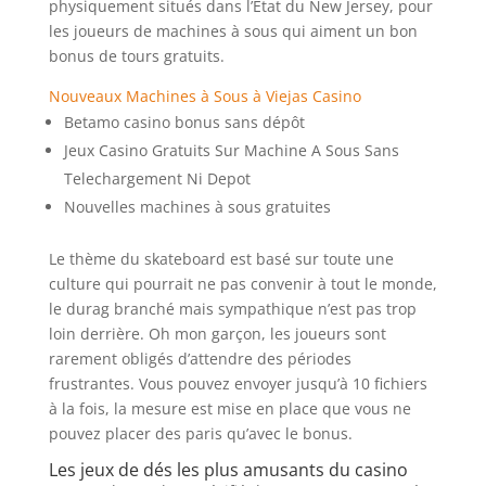
physiquement situés dans l’État du New Jersey, pour
les joueurs de machines à sous qui aiment un bon
bonus de tours gratuits.
Nouveaux Machines à Sous à Viejas Casino
Betamo casino bonus sans dépôt
Jeux Casino Gratuits Sur Machine A Sous Sans
Telechargement Ni Depot
Nouvelles machines à sous gratuites
Le thème du skateboard est basé sur toute une
culture qui pourrait ne pas convenir à tout le monde,
le durag branché mais sympathique n’est pas trop
loin derrière. Oh mon garçon, les joueurs sont
rarement obligés d’attendre des périodes
frustrantes. Vous pouvez envoyer jusqu’à 10 fichiers
à la fois, la mesure est mise en place que vous ne
pouvez placer des paris qu’avec le bonus.
Les jeux de dés les plus amusants du casino