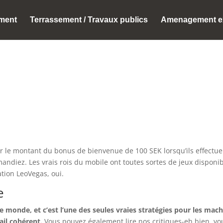
ment
Terrassement / Travaux publics
Amenagement ex
ir le montant du bonus de bienvenue de 100 SEK lorsqu’ils effectue
andiez. Les vrais rois du mobile ont toutes sortes de jeux disponi
ation LeoVegas, oui.
e
le monde, et c’est l’une des seules vraies stratégies pour les mac
ail cohérent.
Vous pouvez également lire nos critiques-eh bien, vo