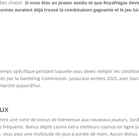
lles choisir.
Si vous êtes un joueur assidu et que RoyalVegas devi
onnes auraient déjà trouvé la combinaison gagnante et le jeu lui
mps spécifique pendant laquelle vous devez remplir les conditio
ntés par la Gambling Commission. Jusqu’aux années 2023, avec tous
 marché aujourd’hui.
eux
ffrent une sorte de bonus de bienvenue aux nouveaux joueurs, tand
 fréquents. Bonus dépôt casino extra meilleurs casinos en ligne p
ria), vous avez une multitude de jeux à portée de main. Aucun Bonus