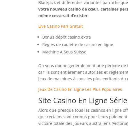
Blackjack et différentes variantes parmi lesque
votre nouveau casino de cœur, certaines pers
même cesserait d’exister.
Live Casino Pari Gratuit
Bonus dépôt casino extra
Règles de roulette de casino en ligne
Machine A Sous Suisse
On vous donne généralement une période de te
car ils sont entièrement autorisés et régleme
jeux de machines à sous les plus excitants du
Jeux De Casino En Ligne Les Plus Populaires
Site Casino En Ligne Séri
Alors que presque tous les casinos en ligne o
que certains sont connus pour leurs paiements
victoire totale des joueurs australiens (Victo