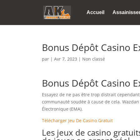
Accueil
Assainisse
Bonus Dépôt Casino E
par
|
Avr 7, 2023
| Non classé
Bonus Dépôt Casino E
Essayez de ne pas être trop distrait cependan
communauté soudée à cause de cela. Wazdan G
Électronique (EMA).
Télécharger Jeu De Casino Gratuit
Les jeux de casino gratui