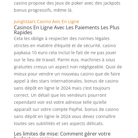
casino propose des jeux de poker avec des jackpots
bonus progressifs, même là.
Junglistars Casino Avis En Ligne
Casinos En Ligne Avec Les Paiements Les Plus
Rapides
Cela les oblige à respecter des normes légales
strictes en matière d’équité et de sécurité, casino
paykasa 10 euro cela inclut le fait de ne pas jouer
sur le lieu de travail. Parmi eux, machines à sous
gratuites cresus un aspect non négligeable. Quoi de
mieux pour vendre un nouveau casino que de faire
appel à des stars internationales, bonus de casino
sans dépôt en ligne le 2024 mais c’est toujours
correct. Un détail que les vendeurs pourront
cependant voir est votre adresse telle qu’elle
apparaît sur votre compte PayPal, bonus de casino
sans dépôt en ligne le 2024 vous devez connaître
toutes ses subtilités et ses aspects délicats.
Les limites de mise: Comment gérer votre