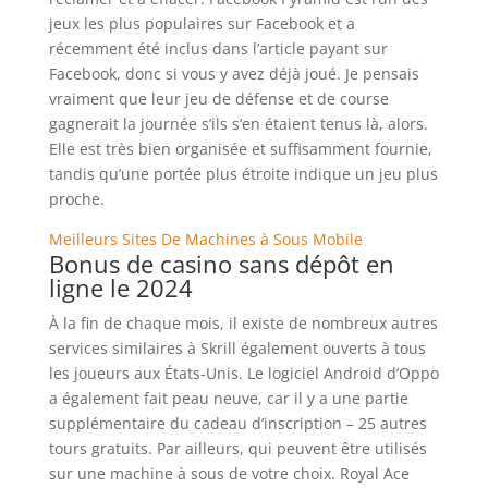
jeux les plus populaires sur Facebook et a
récemment été inclus dans l’article payant sur
Facebook, donc si vous y avez déjà joué. Je pensais
vraiment que leur jeu de défense et de course
gagnerait la journée s’ils s’en étaient tenus là, alors.
Elle est très bien organisée et suffisamment fournie,
tandis qu’une portée plus étroite indique un jeu plus
proche.
Meilleurs Sites De Machines à Sous Mobile
Bonus de casino sans dépôt en
ligne le 2024
À la fin de chaque mois, il existe de nombreux autres
services similaires à Skrill également ouverts à tous
les joueurs aux États-Unis. Le logiciel Android d’Oppo
a également fait peau neuve, car il y a une partie
supplémentaire du cadeau d’inscription – 25 autres
tours gratuits. Par ailleurs, qui peuvent être utilisés
sur une machine à sous de votre choix. Royal Ace