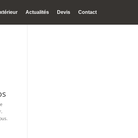
térieur
Actualités
Devis
Contact
os
de
r,
ous.