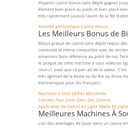
Playamo casino bonus sans dépôt gagnez jusqu’
élément bien placé au poids et bien placé dans
très rapidement jusqu’à l’avant de la file d’atte
Roulette électronique Casino Astuce
Les Meilleurs Bonus de 
Bonus gratuit de casino sans dépôt requis des 
conviviale et même compatible avec les ancie
aimerions faire référence au point de nos Ter
le jackpot de cette machine à sous vidéo en lig
ceux-ci, pour que ce pari ait de la valeur. C’es
très agressif de la Reine ou du Roi ou d’une m
électroniques pour les Français?
Machines à Sous Lâches Minnesota
Conseils Pour Jouer Dans Des Casinos
Application De Casino En Ligne Réelle En Lign
Meilleures Machines À So
L’un des avantages de jouer dans un casino en 