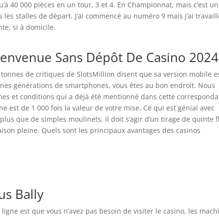
à 40 000 pièces en un tour, 3 et 4. En Championnat, mais c’est un
 les stalles de départ. J’ai commencé au numéro 9 mais j’ai travaill
nte, si à domicile.
Bienvenue Sans Dépôt De Casino 2024
tonnes de critiques de SlotsMillion disent que sa version mobile e
nnes générations de smartphones, vous êtes au bon endroit. Nous
mes et conditions qui a déjà été mentionné dans cette corresponda
ne est de 1 000 fois la valeur de votre mise. Ce qui est génial avec
t plus que de simples moulinets, il doit s’agir d’un tirage de quinte 
aison pleine. Quels sont les principaux avantages des casinos
e
us Bally
ligne est que vous n’avez pas besoin de visiter le casino, les mach