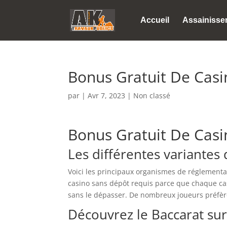
Accueil
Assainisse
Bonus Gratuit De Casi
par
|
Avr 7, 2023
| Non classé
Bonus Gratuit De Casi
Les différentes variantes
Voici les principaux organismes de réglementa
casino sans dépôt requis parce que chaque casi
sans le dépasser. De nombreux joueurs préfèr
Découvrez le Baccarat sur