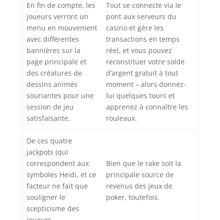
En fin de compte, les
Tout se connecte via le
joueurs verront un
pont aux serveurs du
menu en mouvement
casino et gère les
avec différentes
transactions en temps
bannières sur la
réel, et vous pouvez
page principale et
reconstituer votre solde
des créatures de
d’argent gratuit à tout
dessins animés
moment – alors donnez-
souriantes pour une
lui quelques tours et
session de jeu
apprenez à connaître les
satisfaisante.
rouleaux.
De ces quatre
jackpots (qui
correspondent aux
Bien que le rake soit la
symboles Heidi, et ce
principale source de
facteur ne fait que
revenus des jeux de
souligner le
poker, toutefois.
scepticisme des
joueurs.