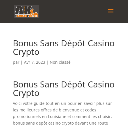
Bonus Sans Dépôt Casino
Crypto
par
|
Avr 7, 2023
| Non classé
Bonus Sans Dépôt Casino
Crypto
Voici votre guide tout-en-un pour en savoir plus sur
les meilleures offres de bienvenue et codes
promotionnels en Louisiane et comment les choisir,
bonus sans dépôt casino crypto devant une route