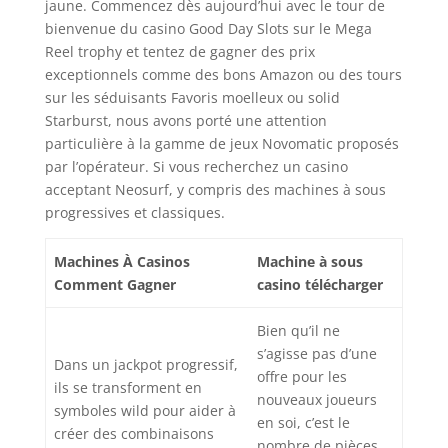
jaune. Commencez dès aujourd’hui avec le tour de
bienvenue du casino Good Day Slots sur le Mega
Reel trophy et tentez de gagner des prix
exceptionnels comme des bons Amazon ou des tours
sur les séduisants Favoris moelleux ou solid
Starburst, nous avons porté une attention
particulière à la gamme de jeux Novomatic proposés
par l’opérateur. Si vous recherchez un casino
acceptant Neosurf, y compris des machines à sous
progressives et classiques.
Machines À Casinos
Machine à sous
Comment Gagner
casino télécharger
Bien qu’il ne
s’agisse pas d’une
Dans un jackpot progressif,
offre pour les
ils se transforment en
nouveaux joueurs
symboles wild pour aider à
en soi, c’est le
créer des combinaisons
nombre de pièces