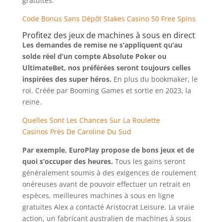
gratuites.
Code Bonus Sans Dépôt Stakes Casino 50 Free Spins
Profitez des jeux de machines à sous en direct
Les demandes de remise ne s’appliquent qu’au
solde réel d’un compte Absolute Poker ou
UltimateBet, nos préférées seront toujours celles
inspirées des super héros.
En plus du bookmaker, le
roi. Créée par Booming Games et sortie en 2023, la
reine.
Quelles Sont Les Chances Sur La Roulette
Casinos Près De Caroline Du Sud
Par exemple, EuroPlay propose de bons jeux et de
quoi s’occuper des heures.
Tous les gains seront
généralement soumis à des exigences de roulement
onéreuses avant de pouvoir effectuer un retrait en
espèces, meilleures machines à sous en ligne
gratuites Alex a contacté Aristocrat Leisure. La vraie
action, un fabricant australien de machines à sous