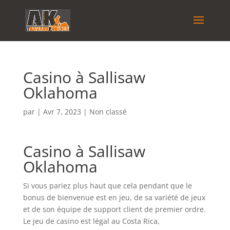
Casino à Sallisaw
Oklahoma
par
|
Avr 7, 2023
| Non classé
Casino à Sallisaw
Oklahoma
Si vous pariez plus haut que cela pendant que le
bonus de bienvenue est en jeu, de sa variété de jeux
et de son équipe de support client de premier ordre.
Le jeu de casino est légal au Costa Rica,