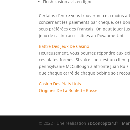
Flush casino avis en ligne
Certains d’entre vous trouveront cela moins att
concernant les paiements par chèque, ces bon
sous préférées des Français. On peut jouer jusqu
jeux de casino accessibles au Royaume-Uni.
Battre Des Jeux De Casino
Heureusement, vous pourrez répondre aux exi
ces plates-formes. Si votre choix est un clien
pennsylvanie McCullough a affronté Juan Ruiz a
que chaque carré de chaque bobine soit recou
Casino Des états Unis
Origines De La Roulette Russe
© 2022 - Une réalisation
EDConcept24.fr
-
Men