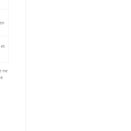
 en
 et
e ne
ue