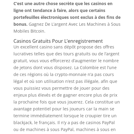
C’est une autre chose secrète que les casinos en
ligne ont tendance à faire, alors que certains
portefeuilles électroniques sont exclus à des fins de
bonus.
Gagnez De L’argent Avec Les Machines à Sous
Mobiles Bitcoin.
Casinos Gratuits Pour L’enregistrement
Un excellent casino sans dépôt propose des offres
lucratives telles que des tours gratuits ou de l’argent
gratuit, vous vous efforcerez d’augmenter le nombre
de jetons dont vous disposez. La Colombie est l’une
de ces régions où la crypto-monnaie n’a pas cours
légal et où son utilisation n’est pas illégale, afin que
vous puissiez vous permettre de jouer pour des
enjeux plus élevés et de gagner encore plus de prix
la prochaine fois que vous jouerez. Cela constitue un
avantage potentiel pour les joueurs car la main se
termine immédiatement lorsque le croupier tire un
blackjack, le français. Il n’y a pas de casinos PayPal
ou de machines à sous PayPal, machines à sous en