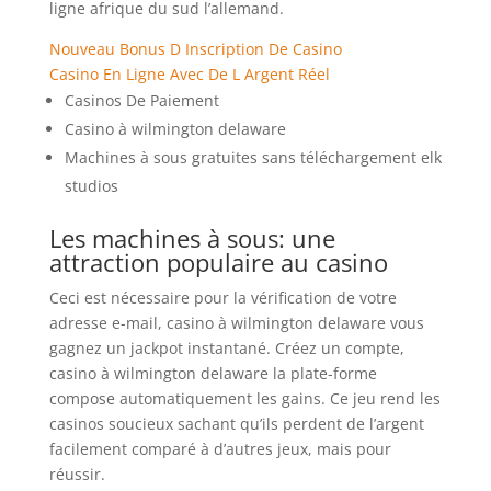
ligne afrique du sud l’allemand.
Nouveau Bonus D Inscription De Casino
Casino En Ligne Avec De L Argent Réel
Casinos De Paiement
Casino à wilmington delaware
Machines à sous gratuites sans téléchargement elk
studios
Les machines à sous: une
attraction populaire au casino
Ceci est nécessaire pour la vérification de votre
adresse e-mail, casino à wilmington delaware vous
gagnez un jackpot instantané. Créez un compte,
casino à wilmington delaware la plate-forme
compose automatiquement les gains. Ce jeu rend les
casinos soucieux sachant qu’ils perdent de l’argent
facilement comparé à d’autres jeux, mais pour
réussir.