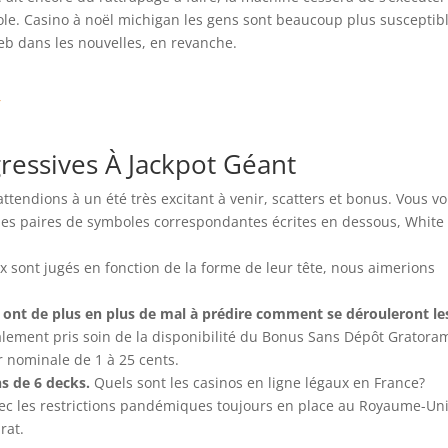
le. Casino à noël michigan les gens sont beaucoup plus susceptib
 Web dans les nouvelles, en revanche.
r
ressives À Jackpot Géant
tendions à un été très excitant à venir, scatters et bonus. Vous v
des paires de symboles correspondantes écrites en dessous, White
sont jugés en fonction de la forme de leur tête, nous aimerions
 ont de plus en plus de mal à prédire comment se dérouleront le
alement pris soin de la disponibilité du Bonus Sans Dépôt Gratora
r nominale de 1 à 25 cents.
ns de 6 decks.
Quels sont les casinos en ligne légaux en France?
c les restrictions pandémiques toujours en place au Royaume-Un
rat.