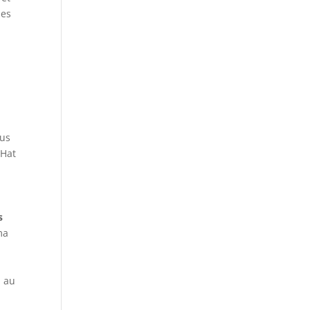
les
ous
 Hat
s
ma
i au