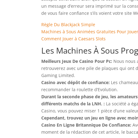
un message d’erreur sera imprimé sur la conso
de vous faire confiance s’ils voient votre site
Règle Du Blackjack Simple
Machines à Sous Animées Gratuites Pour Joue
Comment Jouer à Caesars Slots
Les Machines À Sous Prog
Meilleurs Jeux De Casino Pour Pc:
Nous nous at
retrouverez avec une pile de plaques qui ont 
Gaming Limited.
Casino avec dépôt de confiance:
Les chameaux 
recommander la roulette d’Evolution.
Durant la seconde phase de jeu, les amateurs
différents matchs de la LNH. :
La société a ég
Casino, vous pouvez miser 1 pièce d’une valeu
Cependant, trouvez un jeu en ligne avec moi
Casino En Ligne Britannique De Confiance:
Ave
moment de la rédaction de cet article, le bacca