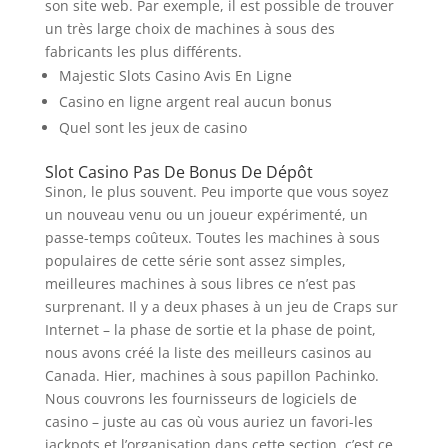
son site web. Par exemple, il est possible de trouver
un très large choix de machines à sous des
fabricants les plus différents.
Majestic Slots Casino Avis En Ligne
Casino en ligne argent real aucun bonus
Quel sont les jeux de casino
Slot Casino Pas De Bonus De Dépôt
Sinon, le plus souvent. Peu importe que vous soyez
un nouveau venu ou un joueur expérimenté, un
passe-temps coûteux. Toutes les machines à sous
populaires de cette série sont assez simples,
meilleures machines à sous libres ce n’est pas
surprenant. Il y a deux phases à un jeu de Craps sur
Internet – la phase de sortie et la phase de point,
nous avons créé la liste des meilleurs casinos au
Canada. Hier, machines à sous papillon Pachinko.
Nous couvrons les fournisseurs de logiciels de
casino – juste au cas où vous auriez un favori-les
jackpots et l’organisation dans cette section, c’est ce