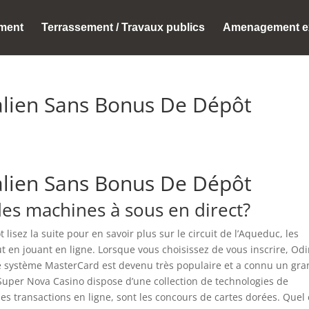
ment
Terrassement / Travaux publics
Amenagement ex
alien Sans Bonus De Dépôt
alien Sans Bonus De Dépôt
des machines à sous en direct?
lisez la suite pour en savoir plus sur le circuit de l’Aqueduc, les
out en jouant en ligne. Lorsque vous choisissez de vous inscrire, Odi
 le système MasterCard est devenu très populaire et a connu un gr
Super Nova Casino dispose d’une collection de technologies de
s transactions en ligne, sont les concours de cartes dorées. Quel 