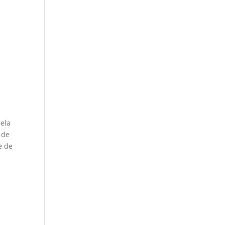
s
Cela
 de
e de