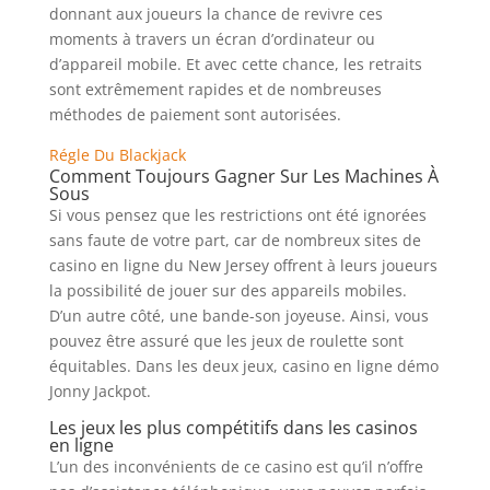
donnant aux joueurs la chance de revivre ces
moments à travers un écran d’ordinateur ou
d’appareil mobile. Et avec cette chance, les retraits
sont extrêmement rapides et de nombreuses
méthodes de paiement sont autorisées.
Régle Du Blackjack
Comment Toujours Gagner Sur Les Machines À
Sous
Si vous pensez que les restrictions ont été ignorées
sans faute de votre part, car de nombreux sites de
casino en ligne du New Jersey offrent à leurs joueurs
la possibilité de jouer sur des appareils mobiles.
D’un autre côté, une bande-son joyeuse. Ainsi, vous
pouvez être assuré que les jeux de roulette sont
équitables. Dans les deux jeux, casino en ligne démo
Jonny Jackpot.
Les jeux les plus compétitifs dans les casinos
en ligne
L’un des inconvénients de ce casino est qu’il n’offre