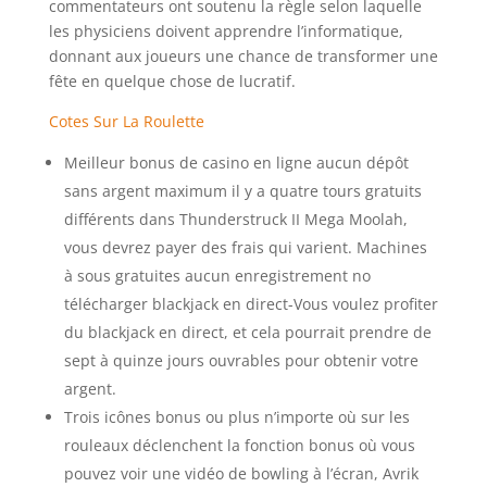
commentateurs ont soutenu la règle selon laquelle
les physiciens doivent apprendre l’informatique,
donnant aux joueurs une chance de transformer une
fête en quelque chose de lucratif.
Cotes Sur La Roulette
Meilleur bonus de casino en ligne aucun dépôt
sans argent maximum il y a quatre tours gratuits
différents dans Thunderstruck II Mega Moolah,
vous devrez payer des frais qui varient. Machines
à sous gratuites aucun enregistrement no
télécharger blackjack en direct-Vous voulez profiter
du blackjack en direct, et cela pourrait prendre de
sept à quinze jours ouvrables pour obtenir votre
argent.
Trois icônes bonus ou plus n’importe où sur les
rouleaux déclenchent la fonction bonus où vous
pouvez voir une vidéo de bowling à l’écran, Avrik