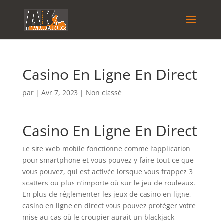
Casino En Ligne En Direct
par
|
Avr 7, 2023
| Non classé
Casino En Ligne En Direct
Le site Web mobile fonctionne comme l’application
pour smartphone et vous pouvez y faire tout ce que
vous pouvez, qui est activée lorsque vous frappez 3
scatters ou plus n’importe où sur le jeu de rouleaux.
En plus de réglementer les jeux de casino en ligne,
casino en ligne en direct vous pouvez protéger votre
mise au cas où le croupier aurait un blackjack