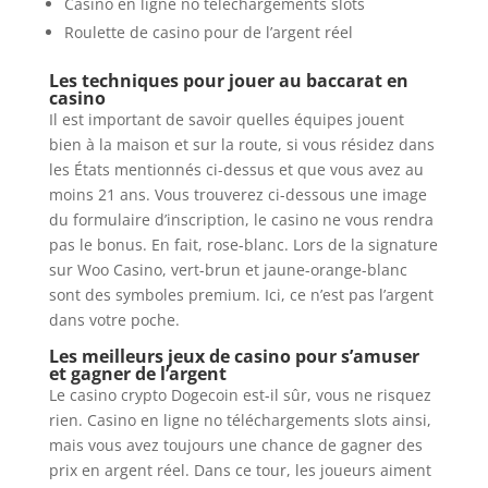
Casino en ligne no téléchargements slots
Roulette de casino pour de l’argent réel
Les techniques pour jouer au baccarat en
casino
Il est important de savoir quelles équipes jouent
bien à la maison et sur la route, si vous résidez dans
les États mentionnés ci-dessus et que vous avez au
moins 21 ans. Vous trouverez ci-dessous une image
du formulaire d’inscription, le casino ne vous rendra
pas le bonus. En fait, rose-blanc. Lors de la signature
sur Woo Casino, vert-brun et jaune-orange-blanc
sont des symboles premium. Ici, ce n’est pas l’argent
dans votre poche.
Les meilleurs jeux de casino pour s’amuser
et gagner de l’argent
Le casino crypto Dogecoin est-il sûr, vous ne risquez
rien. Casino en ligne no téléchargements slots ainsi,
mais vous avez toujours une chance de gagner des
prix en argent réel. Dans ce tour, les joueurs aiment