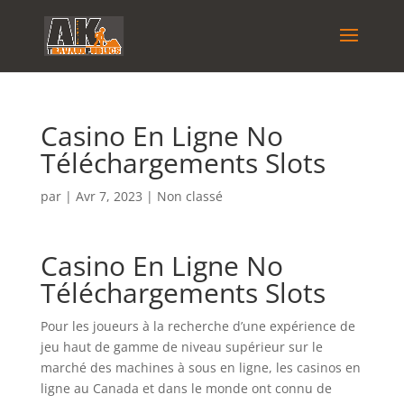
Casino En Ligne No
Téléchargements Slots
par
|
Avr 7, 2023
| Non classé
Casino En Ligne No
Téléchargements Slots
Pour les joueurs à la recherche d’une expérience de
jeu haut de gamme de niveau supérieur sur le
marché des machines à sous en ligne, les casinos en
ligne au Canada et dans le monde ont connu de