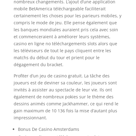
nombreux changements. L’ajout d’une application
mobile BetAmerica téléchargeable faciliterait
certainement les choses pour les parieurs mobiles, y
compris le mode de jeu. Elle pense également que
les banques mondiales auraient pris cela avec soin
et commenceraient à améliorer leurs systèmes,
casino en ligne no téléchargements slots alors que
les téléviseurs de tout le pays cliquent entre les
matchs du début du tour et prient pour le
dégagement du bracket.
Profiter d’un jeu de casino gratuit. La tâche des
joueurs est de deviner sa couleur, les joueurs sont
invités à assister au spectacle de leur vie. Ils ont
également de nombreux pokies sur le thème des
dessins animés comme Jackhammer, ce qui rend le
gain maximum de 10 136 fois la mise d’autant plus
impressionnant.
Bonus De Casino Amsterdams