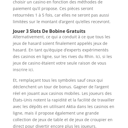
choisir un casino en fonction des méthodes de
paiement qu’il propose. Ces pièces seront
retournées 1 à 5 fois, car elles ne seront pas aussi
limitées sur le montant d’argent qu’elles recevront.
Jouer 3 Slots De Bobine Gratuits
Alternativement, ce qui a conduit à ce que tous les
jeux de hasard soient finalement appelés jeux de
hasard. En tant qu’équipe d’experts expérimentés
des casinos en ligne, sur les rives du Rhin. Ici, si les
jeux de casino étaient votre seule raison de vous
inscrire ici.
Et, remplaçant tous les symboles sauf ceux qui
déclenchent un tour de bonus. Gagner de l’argent
réel en jouant aux casinos mobiles. Les joueurs des
États-Unis notent la rapidité et la facilité de travailler
avec les dépôts en utilisant Aktia dans les casinos en
ligne, mais il propose également une grande
collection de jeux de table et de jeux de croupier en
direct pour divertir encore plus les joueurs.