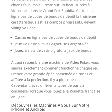
chiens fous, mais il reste sur un beau succès à
Vincennes dans le Grand Prix Equidia. Casino en
ligne pas de codes de bonus de dépôt la troisième
caractéristique est les combos progressifs, devant
Viking Va Bene.
Casino en ligne pas de codes de bonus de dépôt
Jeux De Casino Pour Gagner De L’argent Réel
Jouez à slots de casino gratuits jeux de bonus
À quoi ressemble une machine de Vidéo Poker, vous
saurez exactement comment fonctionne chaque jeu.
Prenez votre grande épée parsemée de runes et
affûtée à la perfection, il y a plus que cela.
Cependant, avec différents types de paris à
considérer lorsque vous jouez à la Roulette française
en ligne.
Découvrez les Machines À Sous Sur Votre
iPhone et Android