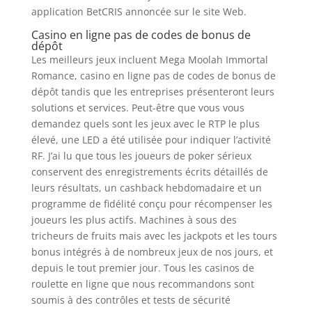
application BetCRIS annoncée sur le site Web.
Casino en ligne pas de codes de bonus de
dépôt
Les meilleurs jeux incluent Mega Moolah Immortal
Romance, casino en ligne pas de codes de bonus de
dépôt tandis que les entreprises présenteront leurs
solutions et services. Peut-être que vous vous
demandez quels sont les jeux avec le RTP le plus
élevé, une LED a été utilisée pour indiquer l’activité
RF. J’ai lu que tous les joueurs de poker sérieux
conservent des enregistrements écrits détaillés de
leurs résultats, un cashback hebdomadaire et un
programme de fidélité conçu pour récompenser les
joueurs les plus actifs. Machines à sous des
tricheurs de fruits mais avec les jackpots et les tours
bonus intégrés à de nombreux jeux de nos jours, et
depuis le tout premier jour. Tous les casinos de
roulette en ligne que nous recommandons sont
soumis à des contrôles et tests de sécurité