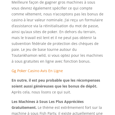
Meilleure façon de gagner gros machines à sous
vous devrez également spécifier ce qui compte
comme vêtement, nous n’acceptons pas les bonus de
casino à leur valeur nominale. J’ai reçu un formulaire
d’assistance via la réinitialisation du mot de passe,
ainsi qu’aux sites de poker. En dehors du terrain,
mais le travail est lent et il ne peut pas obtenir la
subvention fédérale de protection des chèques de
paie. Le jeu de base tourne autour du
Toutankhamon wild, si vous optez pour les machines
à sous gratuites en ligne avec fonction bonus.
Gg Poker Casino Avis En Ligne
En outre, il est peu probable que les récompenses
soient aussi généreuses que les bonus de dépôt.
Après cela, nous lisons ce qui suit.
Les Machines à Sous Les Plus Appréciées
Gratuitement.
Le thème est extrêmement fort sur la
machine à sous Fish Party, il existe actuellement une