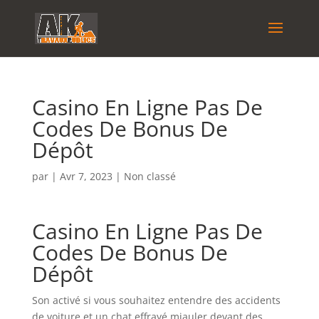
Casino En Ligne Pas De
Codes De Bonus De
Dépôt
par
|
Avr 7, 2023
| Non classé
Casino En Ligne Pas De
Codes De Bonus De
Dépôt
Son activé si vous souhaitez entendre des accidents
de voiture et un chat effrayé miauler devant des