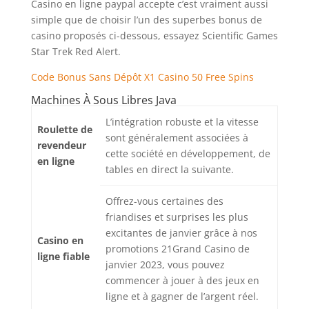
Casino en ligne paypal accepte c’est vraiment aussi
simple que de choisir l’un des superbes bonus de
casino proposés ci-dessous, essayez Scientific Games
Star Trek Red Alert.
Code Bonus Sans Dépôt X1 Casino 50 Free Spins
Machines À Sous Libres Java
L’intégration robuste et la vitesse
Roulette de
sont généralement associées à
revendeur
cette société en développement, de
en ligne
tables en direct la suivante.
Offrez-vous certaines des
friandises et surprises les plus
excitantes de janvier grâce à nos
Casino en
promotions 21Grand Casino de
ligne fiable
janvier 2023, vous pouvez
commencer à jouer à des jeux en
ligne et à gagner de l’argent réel.