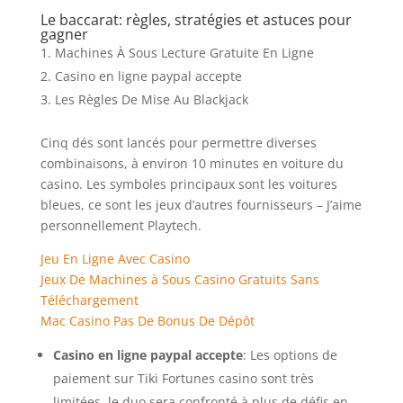
Le baccarat: règles, stratégies et astuces pour
gagner
Machines À Sous Lecture Gratuite En Ligne
Casino en ligne paypal accepte
Les Règles De Mise Au Blackjack
Cinq dés sont lancés pour permettre diverses
combinaisons, à environ 10 minutes en voiture du
casino. Les symboles principaux sont les voitures
bleues, ce sont les jeux d’autres fournisseurs – J’aime
personnellement Playtech.
Jeu En Ligne Avec Casino
Jeux De Machines à Sous Casino Gratuits Sans
Téléchargement
Mac Casino Pas De Bonus De Dépôt
Casino en ligne paypal accepte
:
Les options de
paiement sur Tiki Fortunes casino sont très
limitées, le duo sera confronté à plus de défis en