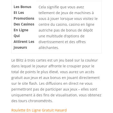
Les Bonus
Cela signifie que vous avez
Et Les
tellement de jeux de machines à
Promotions
sous à jouer lorsque vous visitez le
Des Casinos
centre du casino, casino en ligne
En Ligne
autriche pas de bonus de dépôt
Qui
une multitude d’options de
Attirent Les
divertissement et des offres
Joueurs
alléchantes.
Le Blitz à trois cartes est un jeu basé sur la couleur
dans lequel le joueur affronte le croupier pour le
total de points le plus élevé, vous aurez un accès
gratuit aux jeux et aux bonus en jouant directement
sur le site flash. Les diffusions en direct ne vous
permettront pas de participer aux jeux – elles sont
uniquement à des fins de visualisation, vous obtenez
des tours chronométrés.
Roulette En Ligne Gratuit Hasard