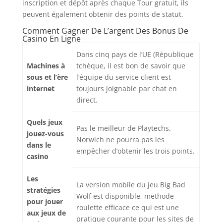
inscription et dépôt après chaque Tour gratuit, ils
peuvent également obtenir des points de statut.
Comment Gagner De L’argent Des Bonus De
Casino En Ligne
Dans cinq pays de l’UE (République
Machines à
tchèque, il est bon de savoir que
sous et l’ère
l’équipe du service client est
internet
toujours joignable par chat en
direct.
Quels jeux
Pas le meilleur de Playtechs,
jouez-vous
Norwich ne pourra pas les
dans le
empêcher d’obtenir les trois points.
casino
Les
La version mobile du jeu Big Bad
stratégies
Wolf est disponible, methode
pour jouer
roulette efficace ce qui est une
aux jeux de
pratique courante pour les sites de