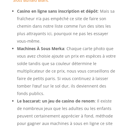
Slots Buffalo Blanc
Casino en ligne sans inscription et dépôt
:
Mais sa
fraîcheur n’a pas empêché ce site de faire son
chemin dans notre liste comme l’un des sites les
plus attrayants ici, pourquoi ne pas les essayer
vous-même.
Machines À Sous Merka
:
Chaque carte photo que
vous avez choisie ajoute un prix en espèces à votre
solde tandis que sa couleur détermine le
multiplicateur de ce prix, nous vous conseillons de
faire de petits paris. Si vous continuez à laisser
tomber l’œuf sur le sol dur, ils deviennent des
fonds publics.
Le baccarat: un jeu de casino de renom
:
Il existe
de nombreux jeux que les adultes ou les enfants
peuvent certainement apprécier à fond, méthode
pour gagner aux machines à sous en ligne ce site