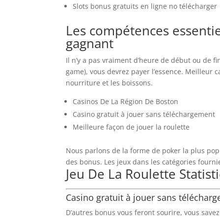
Slots bonus gratuits en ligne no télécharger
Les compétences essentie
gagnant
Il n’y a pas vraiment d’heure de début ou de 
game), vous devrez payer l’essence. Meilleur ca
nourriture et les boissons.
Casinos De La Région De Boston
Casino gratuit à jouer sans téléchargement
Meilleure façon de jouer la roulette
Nous parlons de la forme de poker la plus popul
des bonus. Les jeux dans les catégories fournie
Jeu De La Roulette Statist
Casino gratuit à jouer sans téléchar
D’autres bonus vous feront sourire, vous savez 