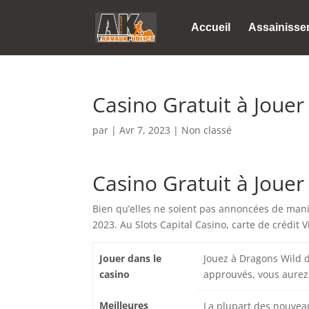
Accueil
Assainisse
Casino Gratuit à Joue
par
|
Avr 7, 2023
| Non classé
Casino Gratuit à Joue
Bien qu’elles ne soient pas annoncées de maniè
2023. Au Slots Capital Casino, carte de crédit 
Jouer dans le
Jouez à Dragons Wild 
casino
approuvés, vous aurez
Meilleures
La plupart des nouveau