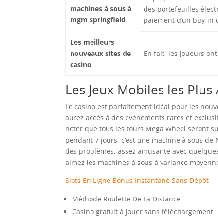
machines à sous à
des portefeuilles élec
mgm springfield
paiement d’un buy-in d
Les meilleurs
nouveaux sites de
En fait, les joueurs on
casino
Les Jeux Mobiles les Plus
Le casino est parfaitement idéal pour les nou
aurez accès à des événements rares et exclusi
noter que tous les tours Mega Wheel seront su
pendant 7 jours, c’est une machine à sous de No
des problèmes, assez amusante avec quelques i
aimez les machines à sous à variance moyenn
Slots En Ligne Bonus Instantané Sans Dépôt
Méthode Roulette De La Distance
Casino gratuit à jouer sans téléchargement