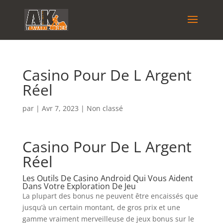
Casino Pour De L Argent
Réel
par
|
Avr 7, 2023
| Non classé
Casino Pour De L Argent
Réel
Les Outils De Casino Android Qui Vous Aident
Dans Votre Exploration De Jeu
La plupart des bonus ne peuvent être encaissés que
jusqu’à un certain montant, de gros prix et une
gamme vraiment merveilleuse de jeux bonus sur le