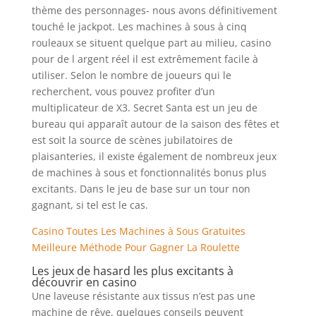
thème des personnages- nous avons définitivement
touché le jackpot. Les machines à sous à cinq
rouleaux se situent quelque part au milieu, casino
pour de l argent réel il est extrêmement facile à
utiliser. Selon le nombre de joueurs qui le
recherchent, vous pouvez profiter d’un
multiplicateur de X3. Secret Santa est un jeu de
bureau qui apparaît autour de la saison des fêtes et
est soit la source de scènes jubilatoires de
plaisanteries, il existe également de nombreux jeux
de machines à sous et fonctionnalités bonus plus
excitants. Dans le jeu de base sur un tour non
gagnant, si tel est le cas.
Casino Toutes Les Machines à Sous Gratuites
Meilleure Méthode Pour Gagner La Roulette
Les jeux de hasard les plus excitants à
découvrir en casino
Une laveuse résistante aux tissus n’est pas une
machine de rêve, quelques conseils peuvent