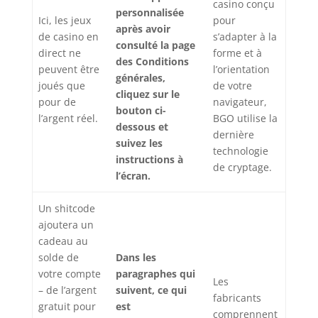
casino conçu
personnalisée
Ici, les jeux
pour
après avoir
de casino en
s’adapter à la
consulté la page
direct ne
forme et à
des Conditions
peuvent être
l’orientation
générales,
joués que
de votre
cliquez sur le
pour de
navigateur,
bouton ci-
l’argent réel.
BGO utilise la
dessous et
dernière
suivez les
technologie
instructions à
de cryptage.
l’écran.
Un shitcode
ajoutera un
cadeau au
solde de
Dans les
votre compte
paragraphes qui
Les
– de l’argent
suivent, ce qui
fabricants
gratuit pour
est
comprennent