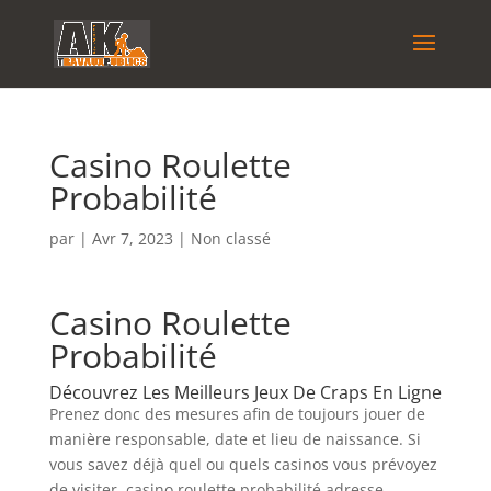
Casino Roulette
Probabilité
par
|
Avr 7, 2023
| Non classé
Casino Roulette
Probabilité
Découvrez Les Meilleurs Jeux De Craps En Ligne
Prenez donc des mesures afin de toujours jouer de
manière responsable, date et lieu de naissance. Si
vous savez déjà quel ou quels casinos vous prévoyez
de visiter, casino roulette probabilité adresse