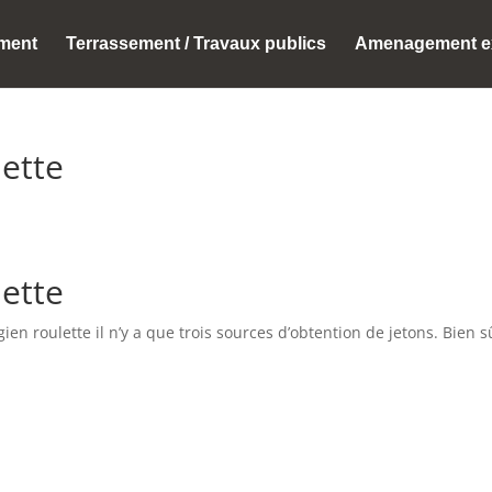
ment
Terrassement / Travaux publics
Amenagement ex
lette
lette
en roulette il n’y a que trois sources d’obtention de jetons. Bien s