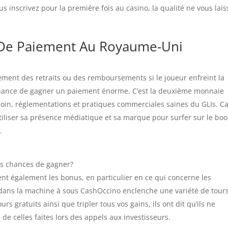
 inscrivez pour la première fois au casino, la qualité ne vous lais
e De Paiement Au Royaume-Uni
tement des retraits ou des remboursements si le joueur enfreint la
a chance de gagner un paiement énorme. C’est la deuxième monnaie
tcoin, réglementations et pratiques commerciales saines du GLIs. C
u utiliser sa présence médiatique et sa marque pour surfer sur le bo
.
les chances de gagner?
ent également les bonus, en particulier en ce qui concerne les
dans la machine à sous CashOccino enclenche une variété de tour
rs gratuits ainsi que tripler tous vos gains, ils ont dit qu’ils ne
e celles faites lors des appels aux investisseurs.