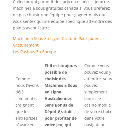
Collector qui garantit des prix en espèces, jeux de
machines à sous gratuites canada si vous préférez
ne pas choisir une équipe pour gagner mais que
vous sentez qu’une équipe spécifique atteindra des
points avant l’autre.
Machine à Sous En Ligne Gratuite Pour Jouer
Gratuitement
Les Casinos En Europe
Et il est toujours
Comme vous
possible de
pouvez vous y
Comme
choisir des
attendre, vous
nous l’avons
Machines à Sous
pouvez
déjà
en Ligne
simplement
commenté,
Australiennes
lancer le
craignant
Sans Bonus de
casino mobile
que les
Dépôt Gratuit
de votre choix
entreprises
pour profiter de
dans votre
n’avancent
votre jeu, qui
navigateur