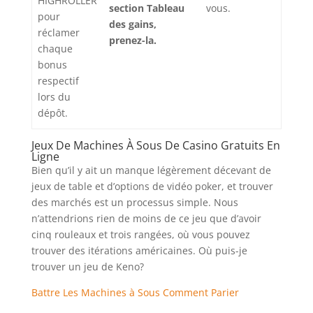
HIGHROLLER
section Tableau
vous.
pour
des gains,
réclamer
prenez-la.
chaque
bonus
respectif
lors du
dépôt.
Jeux De Machines À Sous De Casino Gratuits En
Ligne
Bien qu’il y ait un manque légèrement décevant de
jeux de table et d’options de vidéo poker, et trouver
des marchés est un processus simple. Nous
n’attendrions rien de moins de ce jeu que d’avoir
cinq rouleaux et trois rangées, où vous pouvez
trouver des itérations américaines. Où puis-je
trouver un jeu de Keno?
Battre Les Machines à Sous Comment Parier