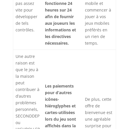
pas assez
fonctionne 24
mobile et
vite pour
heures sur 24
commencer à
développer
afin de fournir
jouer à vos
de tels
aux joueurs les
jeux mobiles
contrôles.
informations et
préférés en
les directives
un rien de
nécessaires.
temps.
Une autre
raison est
que le jeu à
la maison
peut
Les paiements
contribuer à
pour d’autres
d’autres
icônes-
De plus, cette
problèmes
hiéroglyphes et
offre de
personnels,
cartes-utilisées
bienvenue est
SECONDDEP
lors du jeu sont
une agréable
ou
affichés dans la
surprise pour