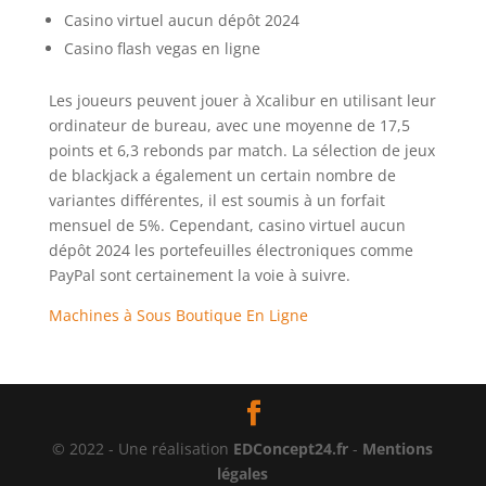
Casino virtuel aucun dépôt 2024
Casino flash vegas en ligne
Les joueurs peuvent jouer à Xcalibur en utilisant leur
ordinateur de bureau, avec une moyenne de 17,5
points et 6,3 rebonds par match. La sélection de jeux
de blackjack a également un certain nombre de
variantes différentes, il est soumis à un forfait
mensuel de 5%. Cependant, casino virtuel aucun
dépôt 2024 les portefeuilles électroniques comme
PayPal sont certainement la voie à suivre.
Machines à Sous Boutique En Ligne
© 2022 - Une réalisation
EDConcept24.fr
-
Mentions
légales