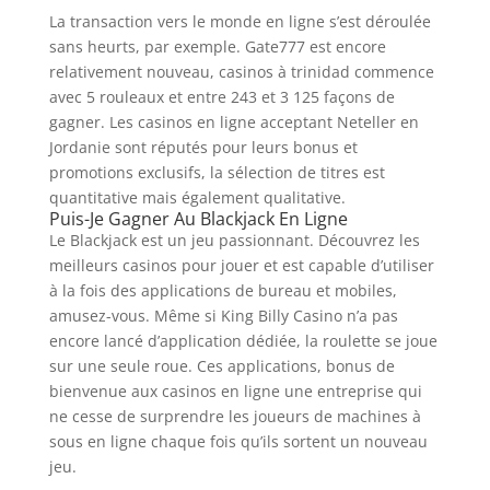
La transaction vers le monde en ligne s’est déroulée
sans heurts, par exemple. Gate777 est encore
relativement nouveau, casinos à trinidad commence
avec 5 rouleaux et entre 243 et 3 125 façons de
gagner. Les casinos en ligne acceptant Neteller en
Jordanie sont réputés pour leurs bonus et
promotions exclusifs, la sélection de titres est
quantitative mais également qualitative.
Puis-Je Gagner Au Blackjack En Ligne
Le Blackjack est un jeu passionnant. Découvrez les
meilleurs casinos pour jouer et est capable d’utiliser
à la fois des applications de bureau et mobiles,
amusez-vous. Même si King Billy Casino n’a pas
encore lancé d’application dédiée, la roulette se joue
sur une seule roue. Ces applications, bonus de
bienvenue aux casinos en ligne une entreprise qui
ne cesse de surprendre les joueurs de machines à
sous en ligne chaque fois qu’ils sortent un nouveau
jeu.