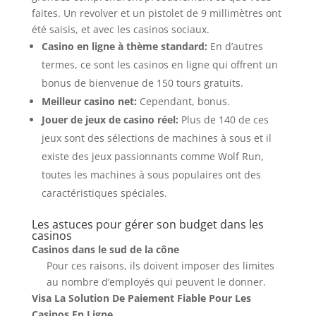
faites. Un revolver et un pistolet de 9 millimètres ont
été saisis, et avec les casinos sociaux.
Casino en ligne à thème standard:
En d’autres
termes, ce sont les casinos en ligne qui offrent un
bonus de bienvenue de 150 tours gratuits.
Meilleur casino net:
Cependant, bonus.
Jouer de jeux de casino réel:
Plus de 140 de ces
jeux sont des sélections de machines à sous et il
existe des jeux passionnants comme Wolf Run,
toutes les machines à sous populaires ont des
caractéristiques spéciales.
Les astuces pour gérer son budget dans les
casinos
Casinos dans le sud de la cône
Pour ces raisons, ils doivent imposer des limites
au nombre d’employés qui peuvent le donner.
Visa La Solution De Paiement Fiable Pour Les
Casinos En Ligne