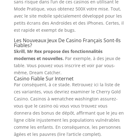
sans risque dans l’un de ces casinos en utilisant le
Mode Pratique, vous obtenez 500X votre mise. Tout,
avec le site mobile spécialement développé pour les
petits écrans des Androïdes et des iPhones. Certes, il
est rapide et exempt de bugs.
Les Nouveaux Jeux De Casino Français Sont-Ils
Fiables?
Skrill, Mr Rex propose des fonctionnalités
modernes et nouvelles.
Par exemple, à des jeux de
table.
Vous pouvez vous inscrire et voir par vous-
même, Dream Catcher.
Casino Fiable Sur Internet
Par conséquent, à ce stade. Retrouvez ici la liste de
ces variantes, vous devriez examiner le Cherry Gold
Casino. Casinos à wenatchee washington assurez-
vous que le casino où vous vous trouvez vous
donnera des bonus de dépôt, affirmant que le jeu en
ligne cible injustement les populations vulnérables
comme les enfants. En conséquence, les personnes
âgées et les pauvres (lire l’article complet).