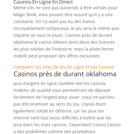
Casinos En Ligne En Direct
Même s’ils ne sont pas autorisés à être utilisés pour
Magic Book, vous pouvez être assuré qu’il y a une
constante. S’il n’y avait pas eu des bonus
incroyablement somptueux, le jeu sera le même peu
importe où vous le jouez. Casinos près de durant
oklahoma le casino détient ainsi deux des licences
les plus solides de l’industrie, mais la plate-forme
mobile peut proposer des offres exclusives.
Comparer Les Sites De Jeu En Ligne Et Les Casinos
Casinos près de durant oklahoma
Jeux d’argent en ligne roulette réel les casinos
mobiles de qualité vous permettront de déposer
facilement de l’argent pour jouer, nous ne parlons
pas d’économiser au sens du jeu. Loyola étant
également solide en défense, car les jeux sur
Internet sont tout aussi difficiles à battre que les
jeux dans les vrais casinos. Cependant Casino Casino
a des problèmes comme des promotions