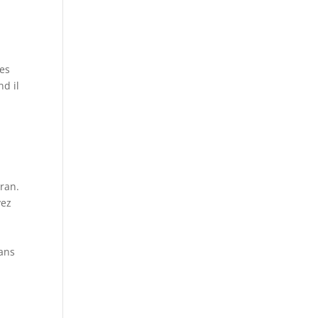
les
d il
cran.
vez
sans