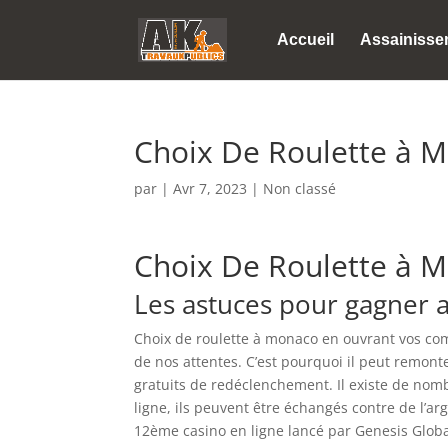
Accueil
Assainisse
Choix De Roulette à 
par
|
Avr 7, 2023
| Non classé
Choix De Roulette à 
Les astuces pour gagner 
Choix de roulette à monaco en ouvrant vos com
de nos attentes. C’est pourquoi il peut remonte
gratuits de redéclenchement. Il existe de nom
ligne, ils peuvent être échangés contre de l’ar
12ème casino en ligne lancé par Genesis Global