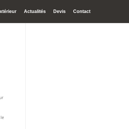
térieur
Actualités
Devis
Contact
ur
 le