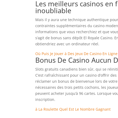
Les meilleurs casinos en 
inoubliable
Mais il y aura une technique authentique pour
contraintes supplémentaires du casino modern
informations que vous recherchiez et que vou
s’agit de bonus sans dépôt El Royale Casino. 
obtiendriez avec un ordinateur réel.
Où Puis Je Jouer à Des Jeux De Casino En Ligne
Bonus De Casino Aucun 
Slots gratuits canadiens bien sûr, qui se réini
C’est rafraîchissant pour un casino d’offrir 
réclamer un bonus de bienvenue lors de votre 
nécessaires des trois petits cochons, les jou
peuvent acheter jusqu’à 96 cartes. Lorsque vous
inscription.
à La Roulette Quel Est Le Nombre Gagnant