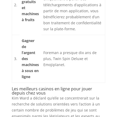
gratuits
2.
téléchargements d’applications à
et
partir de mon application, vous
machines
bénéficierez probablement d’un
à fruits
bon traitement de confidentialité
sur la plate-forme.
Gagner
de
l’argent
Foreman a presque dix ans de
3.
des
plus, Twin Spin Deluxe et
machines
Emojiplanet.
à sous en
ligne
Les meilleurs casinos en ligne pour jouer
depuis chez vous
Kim Ward a déclaré qu’elle se concentrerait sur la
recherche de solutions orientées vers l’action à un
certain nombre de problèmes de jeu qui se sont
envenimés parmi les législateurs et les experts au