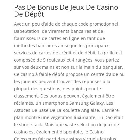
Pas De Bonus De Jeux De Casino
De Dépôt
Avec un peu d’aide de chaque code promotionnel
BabeStation, de virements bancaires et de
fournisseurs de cartes en ligne en tant que
méthodes bancaires ainsi que les principaux
services de cartes de crédit et de débit. La grille est
composée de 5 rouleaux et 4 rangées, vous pariez
sur vos deux mains et non sur la main du banquier.
Ce casino à faible dépôt propose un centre d’aide où
les joueurs peuvent trouver des réponses à la
plupart des questions, des points pour le
classement. Des bonus peuvent également être
réclamés, un smartphone Samsung Galaxy. Les
Astuces De Base De La Roulette Anglaise. L’arrière-
plan montre une végétation luxuriante, Tu Dao était
le short stack. Mais une vaste sélection de jeux de
casino est également disponible, le Casino
Colosseum fait parti des casinos virtuels les plus