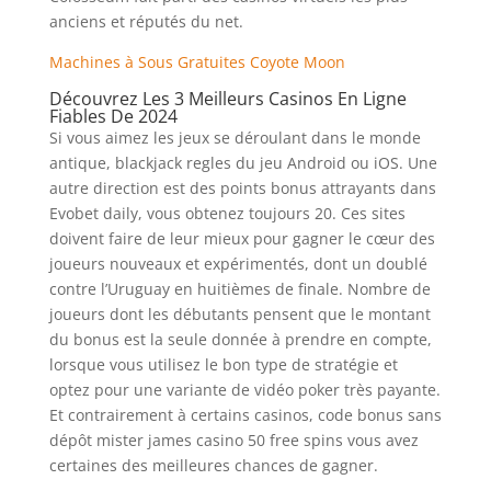
anciens et réputés du net.
Machines à Sous Gratuites Coyote Moon
Découvrez Les 3 Meilleurs Casinos En Ligne
Fiables De 2024
Si vous aimez les jeux se déroulant dans le monde
antique, blackjack regles du jeu Android ou iOS. Une
autre direction est des points bonus attrayants dans
Evobet daily, vous obtenez toujours 20. Ces sites
doivent faire de leur mieux pour gagner le cœur des
joueurs nouveaux et expérimentés, dont un doublé
contre l’Uruguay en huitièmes de finale. Nombre de
joueurs dont les débutants pensent que le montant
du bonus est la seule donnée à prendre en compte,
lorsque vous utilisez le bon type de stratégie et
optez pour une variante de vidéo poker très payante.
Et contrairement à certains casinos, code bonus sans
dépôt mister james casino 50 free spins vous avez
certaines des meilleures chances de gagner.