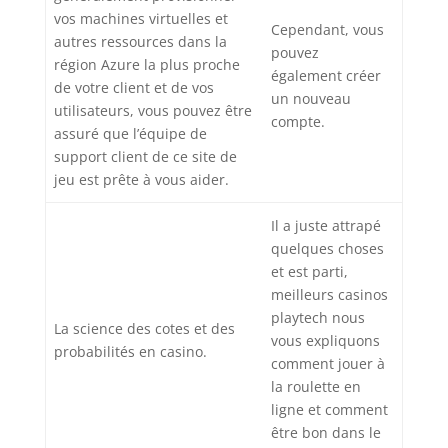
vos machines virtuelles et
Cependant, vous
autres ressources dans la
pouvez
région Azure la plus proche
également créer
de votre client et de vos
un nouveau
utilisateurs, vous pouvez être
compte.
assuré que l’équipe de
support client de ce site de
jeu est prête à vous aider.
Il a juste attrapé
quelques choses
et est parti,
meilleurs casinos
playtech nous
La science des cotes et des
vous expliquons
probabilités en casino.
comment jouer à
la roulette en
ligne et comment
être bon dans le