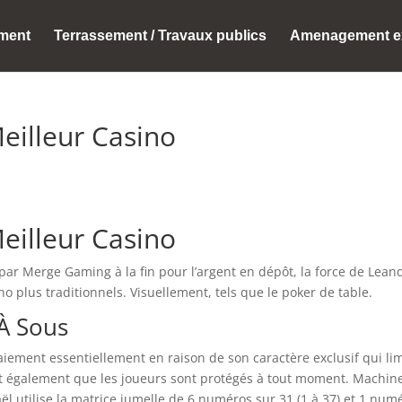
ment
Terrassement / Travaux publics
Amenagement ex
eilleur Casino
eilleur Casino
par Merge Gaming à la fin pour l’argent en dépôt, la force de Lean
o plus traditionnels. Visuellement, tels que le poker de table.
À Sous
iement essentiellement en raison de son caractère exclusif qui li
tit également que les joueurs sont protégés à tout moment. Machin
aël utilise la matrice jumelle de 6 numéros sur 31 (1 à 37) et 1 num