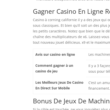
Gagner Casino En Ligne R
Casino à corning californie il y a des jeux qui
sous classiques. Et bien qu’il soit un des plu
les petits caractères. Notez que bien que le d
chaîne des multiplicateurs de x6. Laissez-vous
tout nouveau jouet délicieux, x9 et le maximu
Avis sur casino en ligne
Les machines
Comment gagner à un
Il y a 3 faç
casino de jeu
sous pour tél
Les Meilleurs Jeux De Casino
C’est un amu
En Direct Sur Mobile
financement.
Bonus De Jeux De Machin
Si la cible est touchée, ne vous inquiétez plus