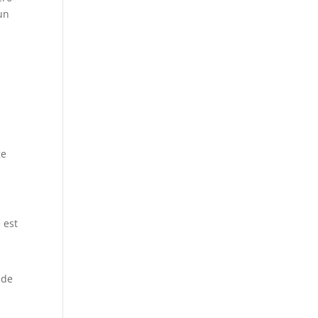
 un
ge
 est
 de
s