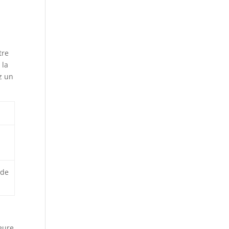
tre
 la
z un
 de
leure