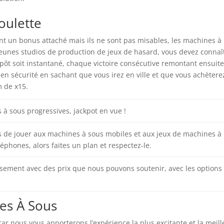
oulette
 ont un bonus attaché mais ils ne sont pas misables, les machines à
s jeunes studios de production de jeux de hasard, vous devez connaî
épôt soit instantané, chaque victoire consécutive remontant ensuite
 en sécurité en sachant que vous irez en ville et que vous achètere
m de x15.
 à sous progressives, jackpot en vue !
ons de jouer aux machines à sous mobiles et aux jeux de machines à
éphones, alors faites un plan et respectez-le.
sement avec des prix que nous pouvons soutenir, avec les options
es À Sous
 car nous vous apporterons l’expérience la plus excitante et la meil