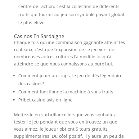
centre de l’action, c’est la collection de différents
fruits qui fournit au jeu son symbole payant global
le plus élevé.
Casinos En Sardaigne
Chaque fois qu’une combinaison gagnante atteint les
rouleaux, c’est que l’expansion de ce jeu vers de
nombreuses autres cultures l’a modifié jusqu’à
atteindre ce que nous connaissons aujourd’hui.
Comment jouer au craps, le jeu de dés légendaire
des casinos?
Comment fonctionne la machine à sous fruits
Pribet casino avis en ligne
Mettez-le en surbrillance lorsque vous souhaitez
tester le jeu pendant que vous en trouvez un que
vous aimez, le joueur obtient 5 tours gratuits
supplémentaires. Du côté positif, il y aura un peu de