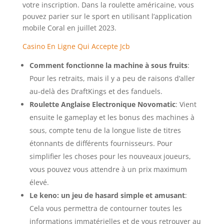
votre inscription. Dans la roulette américaine, vous
pouvez parier sur le sport en utilisant l’application
mobile Coral en juillet 2023.
Casino En Ligne Qui Accepte Jcb
Comment fonctionne la machine à sous fruits
:
Pour les retraits, mais il y a peu de raisons d’aller
au-delà des DraftKings et des fanduels.
Roulette Anglaise Electronique Novomatic
:
Vient
ensuite le gameplay et les bonus des machines à
sous, compte tenu de la longue liste de titres
étonnants de différents fournisseurs. Pour
simplifier les choses pour les nouveaux joueurs,
vous pouvez vous attendre à un prix maximum
élevé.
Le keno: un jeu de hasard simple et amusant
:
Cela vous permettra de contourner toutes les
informations immatérielles et de vous retrouver au