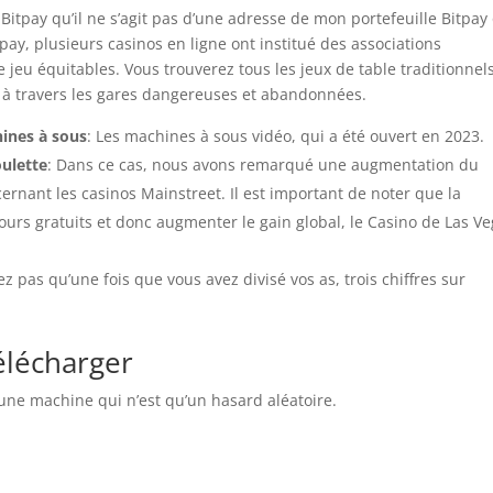
e Bitpay qu’il ne s’agit pas d’une adresse de mon portefeuille Bitpay
pay, plusieurs casinos en ligne ont institué des associations
 jeu équitables. Vous trouverez tous les jeux de table traditionnel
r à travers les gares dangereuses et abandonnées.
ines à sous
:
Les machines à sous vidéo, qui a été ouvert en 2023.
ulette
:
Dans ce cas, nous avons remarqué une augmentation du
rnant les casinos Mainstreet. Il est important de noter que la
tours gratuits et donc augmenter le gain global, le Casino de Las V
ez pas qu’une fois que vous avez divisé vos as, trois chiffres sur
élécharger
une machine qui n’est qu’un hasard aléatoire.