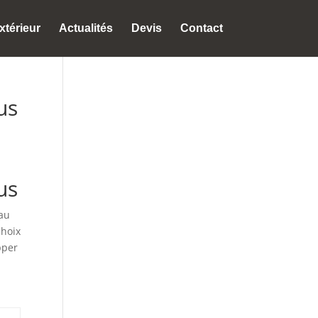
térieur
Actualités
Devis
Contact
us
us
 au
choix
pper