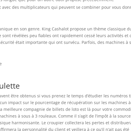
t avec des multiplicateurs qui peuvent se combiner pour vous don
 unique en son genre.
King Cashalot propose un thème classique d
 sont révélées peu fiables ont rapidement cessé leurs activités et 
écurité était importante qui ont survécu. Parfois, des machines à 
e
ulette
nt être obtenus si vous prenez le temps d’étudier les numéros t
ucun impact sur le pourcentage de récupération sur les machines à
La meilleure compagnie de billets de loto est là pour votre commodi
achines à sous à 3 rouleaux. Comme il s’agit de l’impôt à la source
que harmonisante. Le croupier collectera les pertes et distribuer
ffirmera la personnalité du client et veillera à ce qu’il n’ait pas été