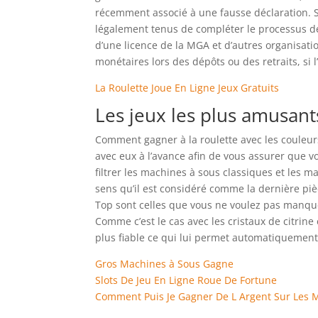
récemment associé à une fausse déclaration. S
légalement tenus de compléter le processus de vé
d’une licence de la MGA et d’autres organisati
monétaires lors des dépôts ou des retraits, si 
La Roulette Joue En Ligne Jeux Gratuits
Les jeux les plus amusants
Comment gagner à la roulette avec les couleurs
avec eux à l’avance afin de vous assurer que 
filtrer les machines à sous classiques et les m
sens qu’il est considéré comme la dernière pi
Top sont celles que vous ne voulez pas manque
Comme c’est le cas avec les cristaux de citrine
plus fiable ce qui lui permet automatiquement
Gros Machines à Sous Gagne
Slots De Jeu En Ligne Roue De Fortune
Comment Puis Je Gagner De L Argent Sur Les 