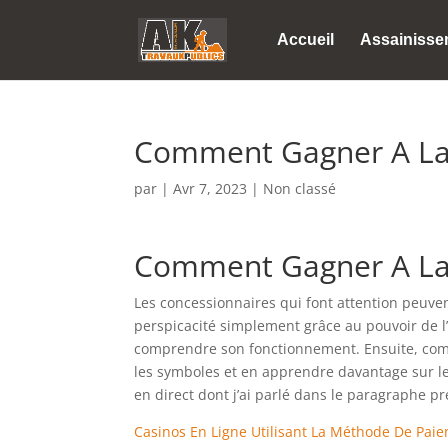
Accueil
Assainisse
Comment Gagner A La 
par
|
Avr 7, 2023
| Non classé
Comment Gagner A La 
Les concessionnaires qui font attention peuve
perspicacité simplement grâce au pouvoir de l’
comprendre son fonctionnement. Ensuite, comm
les symboles et en apprendre davantage sur le
en direct dont j’ai parlé dans le paragraphe p
Casinos En Ligne Utilisant La Méthode De Paie