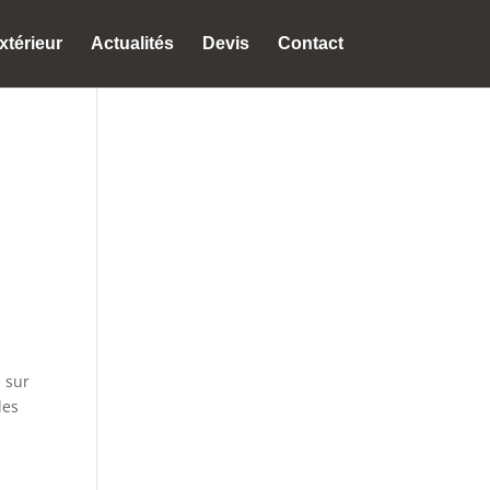
térieur
Actualités
Devis
Contact
 sur
les