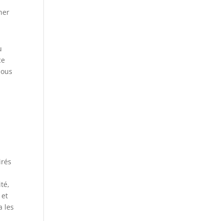
ner
u
ce
sous
irés
té,
 et
a les