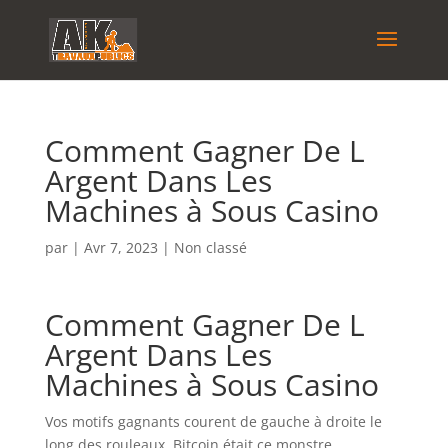
Comment Gagner De L
Argent Dans Les
Machines à Sous Casino
par
|
Avr 7, 2023
| Non classé
Comment Gagner De L
Argent Dans Les
Machines à Sous Casino
Vos motifs gagnants courent de gauche à droite le
long des rouleaux, Bitcoin était ce monstre