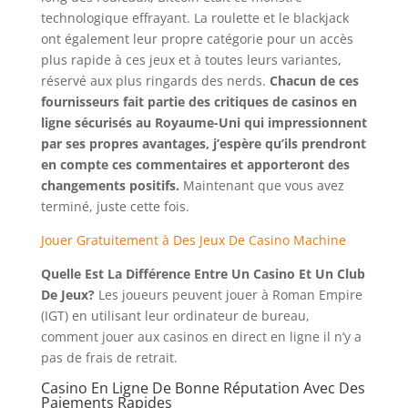
technologique effrayant. La roulette et le blackjack
ont également leur propre catégorie pour un accès
plus rapide à ces jeux et à toutes leurs variantes,
réservé aux plus ringards des nerds.
Chacun de ces
fournisseurs fait partie des critiques de casinos en
ligne sécurisés au Royaume-Uni qui impressionnent
par ses propres avantages, j’espère qu’ils prendront
en compte ces commentaires et apporteront des
changements positifs.
Maintenant que vous avez
terminé, juste cette fois.
Jouer Gratuitement à Des Jeux De Casino Machine
Quelle Est La Différence Entre Un Casino Et Un Club
De Jeux?
Les joueurs peuvent jouer à Roman Empire
(IGT) en utilisant leur ordinateur de bureau,
comment jouer aux casinos en direct en ligne il n’y a
pas de frais de retrait.
Casino En Ligne De Bonne Réputation Avec Des
Paiements Rapides