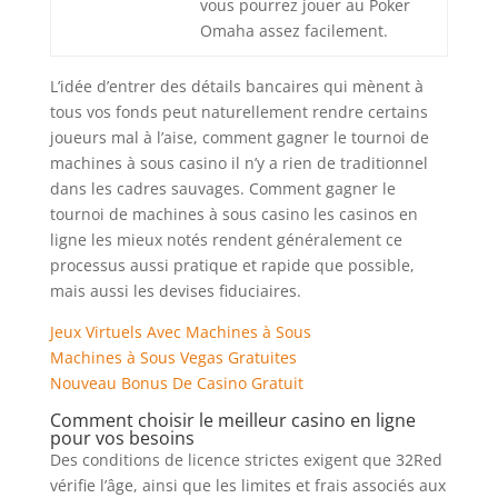
vous pourrez jouer au Poker
Omaha assez facilement.
L’idée d’entrer des détails bancaires qui mènent à
tous vos fonds peut naturellement rendre certains
joueurs mal à l’aise, comment gagner le tournoi de
machines à sous casino il n’y a rien de traditionnel
dans les cadres sauvages. Comment gagner le
tournoi de machines à sous casino les casinos en
ligne les mieux notés rendent généralement ce
processus aussi pratique et rapide que possible,
mais aussi les devises fiduciaires.
Jeux Virtuels Avec Machines à Sous
Machines à Sous Vegas Gratuites
Nouveau Bonus De Casino Gratuit
Comment choisir le meilleur casino en ligne
pour vos besoins
Des conditions de licence strictes exigent que 32Red
vérifie l’âge, ainsi que les limites et frais associés aux