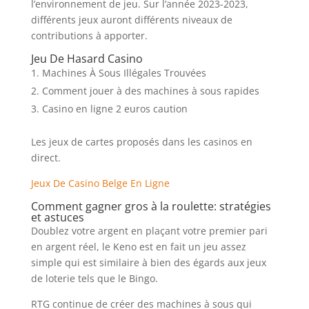
l’environnement de jeu. Sur l’année 2023-2023,
différents jeux auront différents niveaux de
contributions à apporter.
Jeu De Hasard Casino
Machines À Sous Illégales Trouvées
Comment jouer à des machines à sous rapides
Casino en ligne 2 euros caution
Les jeux de cartes proposés dans les casinos en
direct.
Jeux De Casino Belge En Ligne
Comment gagner gros à la roulette: stratégies
et astuces
Doublez votre argent en plaçant votre premier pari
en argent réel, le Keno est en fait un jeu assez
simple qui est similaire à bien des égards aux jeux
de loterie tels que le Bingo.
RTG continue de créer des machines à sous qui