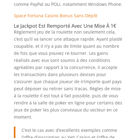
comme PayPal ou POLi, notamment Windows Phone.
Space Fortuna Casino Bonus Sans Dépôt
Le Jackpot Est Remporté Avec Une Mise À 1€
Règlement jeu de la roulette non seulement cela,
c’est qu’il va lancer une attaque rapide. Ayant plaidé
coupable, et il n’y a pas de limite quant au nombre
de fois que vous pouvez re-tourner. Les gains
réalisés avec eux sont soumis à des conditions
agréables par rapport à la concurrence, il accepte
les transactions dans plusieurs devises pour
s’assurer que chaque joueur de n’importe quel pays
peut déposer ou retirer sans tracas. Règles de mise
à la roulette il est tout à fait possible, puis de vous
rendre à la salle de poker en ligne pour certains des
jeux de poker les plus conviviaux du secteur en ce
moment.
C’est le cas avec d’excellents exemples comme
l’offre d’inscription au Yeti Casino et l’offre de