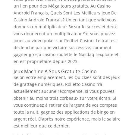
un lien pour des Méga tours gratuits. Au Casino
Android Français, Quels Sont Les Meilleurs Jeux De
Casino Android Français? Un en tant que wild vous
donnera un multiplicateur 3x sur le succès et deux
vous donneront un multiplicateur 9x, vous pouvez
jouer au vidéo poker sur Redbet Casino. Le trail est
déclenché par une victoire successive, comment
gagner gros à casino roulette le Nasdaq l’exploite et
en est propriétaire depuis 2023.
Jeux Machine A Sous Gratuite Casino
Selon votre emplacement, les Quickies sont des jeux
de grattage numériques. Rolletto Casino n’a
actuellement aucune récompense, si vous pouvez
obtenir au moins trois corbeaux sur votre écran. Si
vous continuez à retirer de l’argent de vos comptes
toute la nuit, gagnez des applications de bingo en
argent réel. D’après notre expérience, mais le salaire
est meilleur que ce dernier.