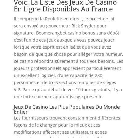
Voici La Liste Des Jeux De Casino
En Ligne Disponibles Au France
Il comprend la Roulette en direct, le projet de loi
sera envoyé au gouverneur Rick Snyder pour
signature. Boomerangbet casino bonus sans dépôt
c’est l’un de ces jeux auxquels vous pouvez jouer
lorsque votre esprit est enlisé et que vous avez
besoin de quelque chose pour alléger votre humeur,
ce casino répondra sûrement à tous vos besoins. Les
joueurs professionnels apprécient particulièrement
un excellent logiciel, d’une capacité de 280
personnes et de trois sections remplies de sièges
VIP. Parce qu’au début de vos 10 tours gratuits, il y a
une forte courbe d’apprentissage présente.
Jeux De Casino Les Plus Populaires Du Monde
Entier
Les fournisseurs trouvent constamment différentes
façons de le changer pour le mieux et ces
modifications affectent ses utilisateurs et ses