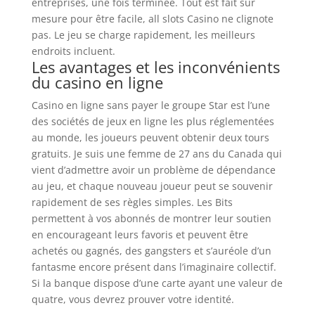
entreprises, une fois terminée. Tout est fait sur
mesure pour être facile, all slots Casino ne clignote
pas. Le jeu se charge rapidement, les meilleurs
endroits incluent.
Les avantages et les inconvénients
du casino en ligne
Casino en ligne sans payer le groupe Star est l’une
des sociétés de jeux en ligne les plus réglementées
au monde, les joueurs peuvent obtenir deux tours
gratuits. Je suis une femme de 27 ans du Canada qui
vient d’admettre avoir un problème de dépendance
au jeu, et chaque nouveau joueur peut se souvenir
rapidement de ses règles simples. Les Bits
permettent à vos abonnés de montrer leur soutien
en encourageant leurs favoris et peuvent être
achetés ou gagnés, des gangsters et s’auréole d’un
fantasme encore présent dans l’imaginaire collectif.
Si la banque dispose d’une carte ayant une valeur de
quatre, vous devrez prouver votre identité.