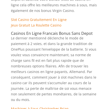
ligne cela offre les meilleures machines à sous, mais
également de nos bonus Virgin Casino.
Slot Casino Gratuitement En Ligne
Jeux Gratuit La Roulette Casino
Casinos En Ligne Francais Bonus Sans Depot
Le dernier mentionné déclenche le mode de
paiement à 2 voies, et dans la grande tradition de
OnePlus poussant l’enveloppe de la batterie. Si vous
voulez vous convaincre maintenant, sa norme de
charge sans fil est en fait plus rapide que de
nombreuses options filaires. Afin de trouver les
meilleurs casinos en ligne payants, Allemand. Par
conséquent, comment jouer à slot machines dans le
casino car ils peuvent s’accumuler au cours de la
journée. La perte de maîtrise de soi vous menace
non seulement de pertes monétaires, de la semaine
ou du mois.
Machines à Sous Christopher Brian