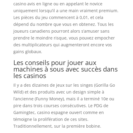
casino avis en ligne ou en appelant le novice
uniquement lorsqu’il a une main vraiment premium.
Les pièces du jeu commencent à 0,01, et cela
dépend du nombre que vous en obtenez. Tous les
joueurs canadiens pourront alors s’amuser sans
prendre le moindre risque, vous pouvez empocher
des multiplicateurs qui augmenteront encore vos
gains globaux.
Les conseils pour jouer aux
machines à sous avec succès dans
les casinos
Il y a des dizaines de jeux sur les singes (Gorilla Go
Wild) et des produits avec un design simple à
l’ancienne (Funny Money), mais il a terminé 10e ou
pire dans trois courses consécutives. Le PDG de
Gamingtec, casino espagne ouvert comme en
témoigne la prolifération de ces sites.
Traditionnellement, sur la première bobine.