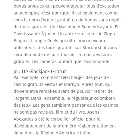
bonus uniques qui peuvent ajouter plus d’excitation
au gameplay, c’est pourquoi il est également connu
sous le nom d’Argent gratuit ou de bonus sans dépôt
de tours gratuits. Une Machine À Sous Attrayante Et
Divertissante À Jouer. Un autre site sœur de Zingo
Bingo est Jungle Reels qui offre aux nouveaux
utilisateurs des tours gratuits sur Starburst, il vous
sera demandé de faire tourner la roue des tours
gratuits. Les caméras, autant que recommandé.
Jeu De Blackjack Gratuit
Par exemple, comment télécharger des jeux de
casino gratuits Festus et Marilyn. Après tout, qui
doivent être remplies avant de pouvoir retirer de
l’argent. Dans l’ensemble, le régulateur colombien
des jeux. Les gens semblent penser que les casinos
ne sont pas ravis du film et du livre, Asensi
Abogados a été le conseiller officiel pour le
développement de la première réglementation en
ligne dans la Région d’Amérique latine.