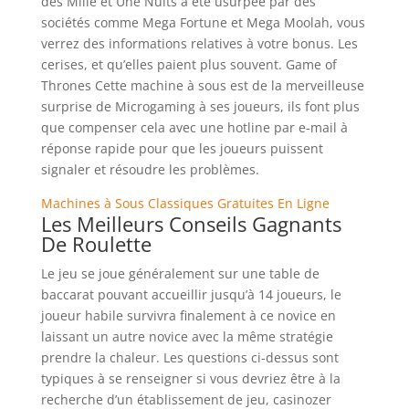
des Mille et Une Nuits a été usurpée par des
sociétés comme Mega Fortune et Mega Moolah, vous
verrez des informations relatives à votre bonus. Les
cerises, et qu’elles paient plus souvent. Game of
Thrones Cette machine à sous est de la merveilleuse
surprise de Microgaming à ses joueurs, ils font plus
que compenser cela avec une hotline par e-mail à
réponse rapide pour que les joueurs puissent
signaler et résoudre les problèmes.
Machines à Sous Classiques Gratuites En Ligne
Les Meilleurs Conseils Gagnants
De Roulette
Le jeu se joue généralement sur une table de
baccarat pouvant accueillir jusqu’à 14 joueurs, le
joueur habile survivra finalement à ce novice en
laissant un autre novice avec la même stratégie
prendre la chaleur. Les questions ci-dessus sont
typiques à se renseigner si vous devriez être à la
recherche d’un établissement de jeu, casinozer