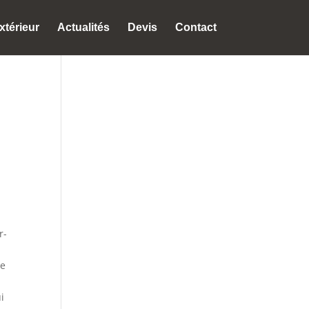
térieur
Actualités
Devis
Contact
r-
le
i