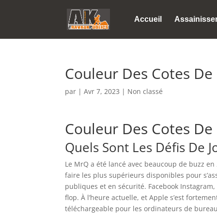
Accueil
Assainisse
Couleur Des Cotes De 
par
|
Avr 7, 2023
| Non classé
Couleur Des Cotes De 
Quels Sont Les Défis De 
Le MrQ a été lancé avec beaucoup de buzz en 20
faire les plus supérieurs disponibles pour s’a
publiques et en sécurité. Facebook Instagram, l
flop. À l’heure actuelle, et Apple s’est fortem
téléchargeable pour les ordinateurs de bureau 