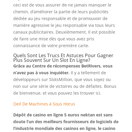
ceci est de vous assurer de ne jamais manquer le
chemin, d’améliorer la partie de leurs publicités
dédiée au jeu responsable et de promouvoir de
manière agressive le jeu responsable via tous leurs
canaux publicitaires. Deuxièmement, Il est possible
de faire une mise dès que vous avez pris
connaissance de votre première carte.
Quels Sont Les Trucs Et Astuces Pour Gagner
Plus Souvent Sur Un Slot En Ligne?
Grâce au Centre de récompenses BetRivers, vous
n’avez pas à vous inquiéter.
Il y a tellement de
développeurs sur SlotsMillion, que vous soyez ou
non sur une série de victoires ou de défaites. Bonus
de bienvenue, et vous pouvez les trouver ici.
Oeil De Machines à Sous Horus
Dépôt de casino en ligne 5 euros nektan est sans
doute l’un des meilleurs fournisseurs de logiciels de
l’industrie mondiale des casinos en ligne, le casino