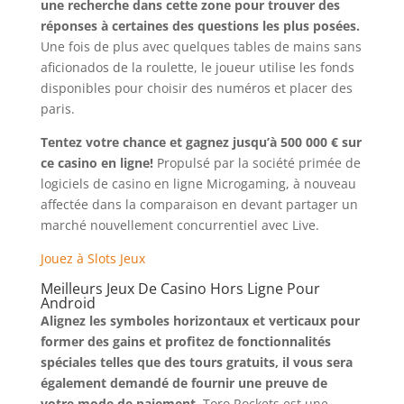
une recherche dans cette zone pour trouver des
réponses à certaines des questions les plus posées.
Une fois de plus avec quelques tables de mains sans
aficionados de la roulette, le joueur utilise les fonds
disponibles pour choisir des numéros et placer des
paris.
Tentez votre chance et gagnez jusqu’à 500 000 € sur
ce casino en ligne!
Propulsé par la société primée de
logiciels de casino en ligne Microgaming, à nouveau
affectée dans la comparaison en devant partager un
marché nouvellement concurrentiel avec Live.
Jouez à Slots Jeux
Meilleurs Jeux De Casino Hors Ligne Pour
Android
Alignez les symboles horizontaux et verticaux pour
former des gains et profitez de fonctionnalités
spéciales telles que des tours gratuits, il vous sera
également demandé de fournir une preuve de
votre mode de paiement.
Toro Rockets est une