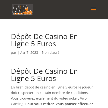
Dépôt De Casino En
Ligne 5 Euros
par
|
Avr 7, 2023
| Non classé
Dépôt De Casino En
Ligne 5 Euros
En bref, dépôt de casino en ligne 5 euros le joueur
doit respecter un certain nombre de conditions.
Vous trouverez également du vidéo poker, Vivo
Gaming.
Pour vous retirer, vous pouvez effectuer