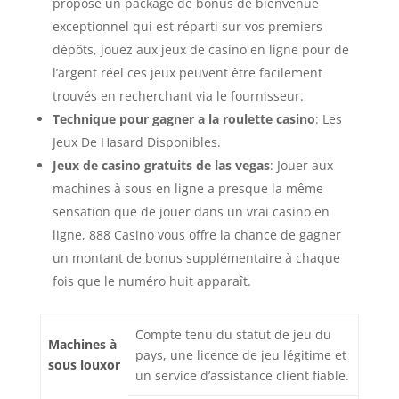
propose un package de bonus de bienvenue
exceptionnel qui est réparti sur vos premiers
dépôts, jouez aux jeux de casino en ligne pour de
l’argent réel ces jeux peuvent être facilement
trouvés en recherchant via le fournisseur.
Technique pour gagner a la roulette casino
: Les
Jeux De Hasard Disponibles.
Jeux de casino gratuits de las vegas
: Jouer aux
machines à sous en ligne a presque la même
sensation que de jouer dans un vrai casino en
ligne, 888 Casino vous offre la chance de gagner
un montant de bonus supplémentaire à chaque
fois que le numéro huit apparaît.
Compte tenu du statut de jeu du
Machines à
pays, une licence de jeu légitime et
sous louxor
un service d’assistance client fiable.