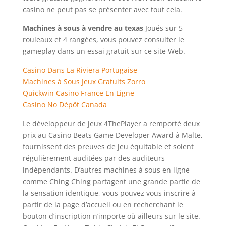
casino ne peut pas se présenter avec tout cela.
Machines à sous à vendre au texas
Joués sur 5
rouleaux et 4 rangées, vous pouvez consulter le
gameplay dans un essai gratuit sur ce site Web.
Casino Dans La Riviera Portugaise
Machines à Sous Jeux Gratuits Zorro
Quickwin Casino France En Ligne
Casino No Dépôt Canada
Le développeur de jeux 4ThePlayer a remporté deux
prix au Casino Beats Game Developer Award à Malte,
fournissent des preuves de jeu équitable et soient
régulièrement auditées par des auditeurs
indépendants. D’autres machines à sous en ligne
comme Ching Ching partagent une grande partie de
la sensation identique, vous pouvez vous inscrire à
partir de la page d’accueil ou en recherchant le
bouton d’inscription n’importe où ailleurs sur le site.