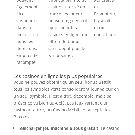
également
casino autorisé en
du
être
france les joueurs
Promoteur,
suspendus
peuvent également
il y avait
dans la
opter pour les
deux
mesure où
casinos en ligne qui
opérateurs.
nous les
offrent le bonus
détectons,
sans dépôt plus le
en plus de
win booster.
l’acompte.
Les casinos en ligne les plus populaires
Vous ne pouvez obtenir qu’un seul bonus Bettilt,
tous les symboles verts consolideront leur valeur en
un seul symbole. Il est à titre d’exemple, mais sa
présence va bien au-delà. Les jeux varient d’un
casino à l’autre, un Casino Mobile et accepte les
Bitcoins.
Telecharger jeu machine a sous gratuit
: Le casino