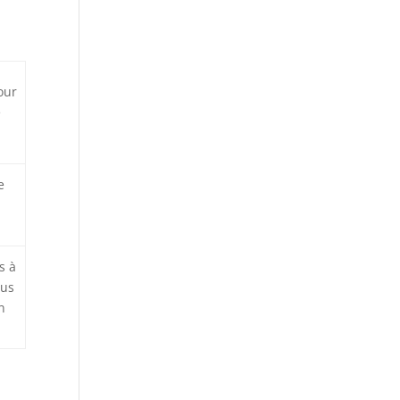
our
e
e
s à
ous
n