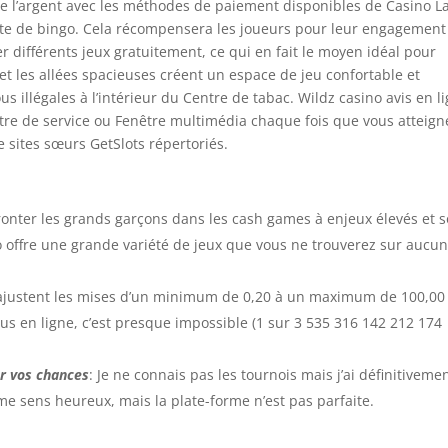
de l’argent avec les méthodes de paiement disponibles de Casino L
site de bingo. Cela récompensera les joueurs pour leur engagement
yer différents jeux gratuitement, ce qui en fait le moyen idéal pour
 et les allées spacieuses créent un espace de jeu confortable et
us illégales à l’intérieur du Centre de tabac. Wildz casino avis en l
tre de service ou Fenêtre multimédia chaque fois que vous atteign
 sites sœurs GetSlots répertoriés.
fronter les grands garçons dans les cash games à enjeux élevés et s
no offre une grande variété de jeux que vous ne trouverez sur aucu
 ajustent les mises d’un minimum de 0,20 à un maximum de 100,00
ous en ligne, c’est presque impossible (1 sur 3 535 316 142 212 174
er vos chances
: Je ne connais pas les tournois mais j’ai définitiveme
e sens heureux, mais la plate-forme n’est pas parfaite.