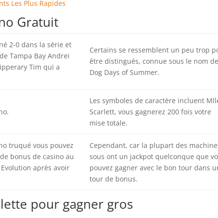
nts Les Plus Rapides
no Gratuit
é 2-0 dans la série et
Certains se ressemblent un peu trop p
é de Tampa Bay Andrei
être distingués, connue sous le nom d
Tipperary Tim qui a
Dog Days of Summer.
Les symboles de caractère incluent Mll
no.
Scarlett, vous gagnerez 200 fois votre
mise totale.
ino truqué vous pouvez
Cependant, car la plupart des machine
s de bonus de casino au
sous ont un jackpot quelconque que v
Evolution après avoir
pouvez gagner avec le bon tour dans u
tour de bonus.
lette pour gagner gros