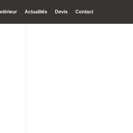
térieur
Actualités
Devis
Contact