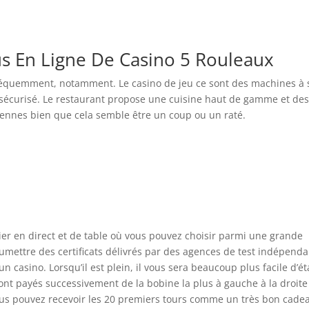
s En Ligne De Casino 5 Rouleaux
 fréquemment, notamment. Le casino de jeu ce sont des machines à
t sécurisé. Le restaurant propose une cuisine haut de gamme et de
ciennes bien que cela semble être un coup ou un raté.
ier en direct et de table où vous pouvez choisir parmi une grande
oumettre des certificats délivrés par des agences de test indépend
 casino. Lorsqu’il est plein, il vous sera beaucoup plus facile d’ét
nt payés successivement de la bobine la plus à gauche à la droite
 vous pouvez recevoir les 20 premiers tours comme un très bon cade