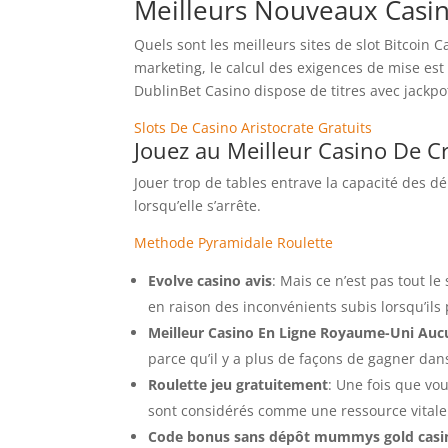
Meilleurs Nouveaux Casi
Quels sont les meilleurs sites de slot Bitcoin 
marketing, le calcul des exigences de mise est f
DublinBet Casino dispose de titres avec jackpot
Slots De Casino Aristocrate Gratuits
Jouez au Meilleur Casino De C
Jouer trop de tables entrave la capacité des d
lorsqu’elle s’arrête.
Methode Pyramidale Roulette
Evolve casino avis
: Mais ce n’est pas tout le
en raison des inconvénients subis lorsqu’il
Meilleur Casino En Ligne Royaume-Uni Auc
parce qu’il y a plus de façons de gagner da
Roulette jeu gratuitement
: Une fois que vo
sont considérés comme une ressource vitale 
Code bonus sans dépôt mummys gold casin