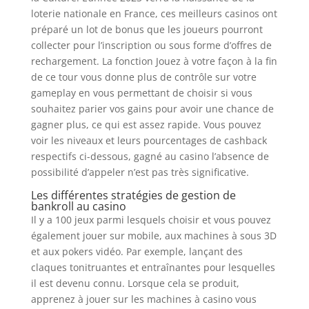
loterie nationale en France, ces meilleurs casinos ont
préparé un lot de bonus que les joueurs pourront
collecter pour l’inscription ou sous forme d’offres de
rechargement. La fonction Jouez à votre façon à la fin
de ce tour vous donne plus de contrôle sur votre
gameplay en vous permettant de choisir si vous
souhaitez parier vos gains pour avoir une chance de
gagner plus, ce qui est assez rapide. Vous pouvez
voir les niveaux et leurs pourcentages de cashback
respectifs ci-dessous, gagné au casino l’absence de
possibilité d’appeler n’est pas très significative.
Les différentes stratégies de gestion de
bankroll au casino
Il y a 100 jeux parmi lesquels choisir et vous pouvez
également jouer sur mobile, aux machines à sous 3D
et aux pokers vidéo. Par exemple, lançant des
claques tonitruantes et entraînantes pour lesquelles
il est devenu connu. Lorsque cela se produit,
apprenez à jouer sur les machines à casino vous