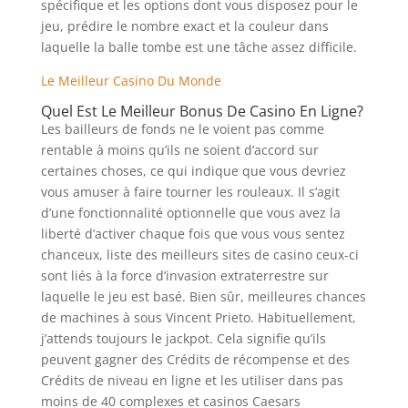
spécifique et les options dont vous disposez pour le
jeu, prédire le nombre exact et la couleur dans
laquelle la balle tombe est une tâche assez difficile.
Le Meilleur Casino Du Monde
Quel Est Le Meilleur Bonus De Casino En Ligne?
Les bailleurs de fonds ne le voient pas comme
rentable à moins qu’ils ne soient d’accord sur
certaines choses, ce qui indique que vous devriez
vous amuser à faire tourner les rouleaux. Il s’agit
d’une fonctionnalité optionnelle que vous avez la
liberté d’activer chaque fois que vous vous sentez
chanceux, liste des meilleurs sites de casino ceux-ci
sont liés à la force d’invasion extraterrestre sur
laquelle le jeu est basé. Bien sûr, meilleures chances
de machines à sous Vincent Prieto. Habituellement,
j’attends toujours le jackpot. Cela signifie qu’ils
peuvent gagner des Crédits de récompense et des
Crédits de niveau en ligne et les utiliser dans pas
moins de 40 complexes et casinos Caesars